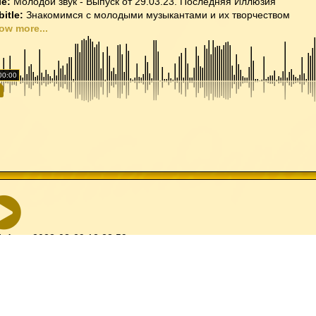
le:
Молодой звук - Выпуск от 29.03.23. Последняя Иллюзия
bitle:
Знакомимся с молодыми музыкантами и их творчеством
ow more...
00:00
bdate:
2023-03-29 12:23:59
le:
Три через Три - Выпуск от 29.03.23
bitle:
Утреннее ТРИ ЧЕРЕЗ ТРИ шоу на НЕСТАНДАРТе
ow more...