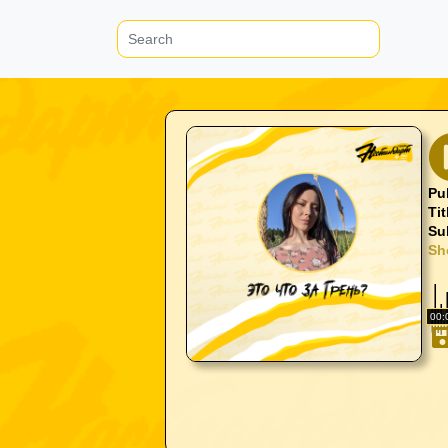
Pu
Tit
Sub
Sh
00: