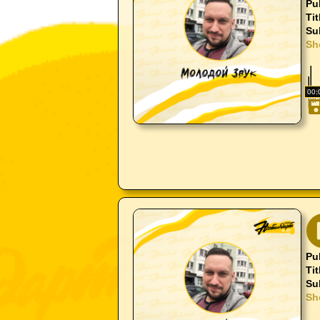
Pu
Tit
Su
Sh
00:
Pu
Tit
Su
Sh