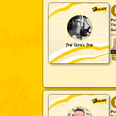
Pu
Tit
Su
Sh
00:
Pu