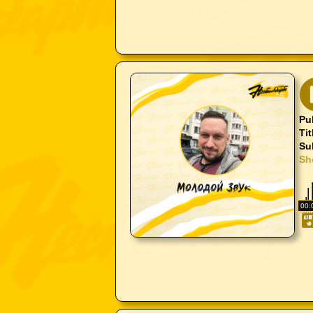
Pu
Tit
Su
Sh
00: