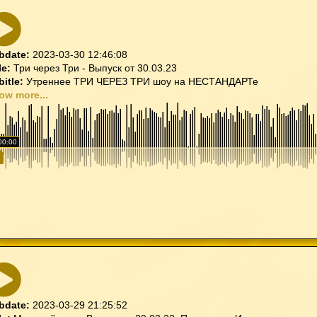
bdate:
2023-03-30 12:46:08
le:
Три через Три - Выпуск от 30.03.23
bitle:
Утреннее ТРИ ЧЕРЕЗ ТРИ шоу на НЕСТАНДАРТе
ow more...
00:00
bdate:
2023-03-29 21:25:52