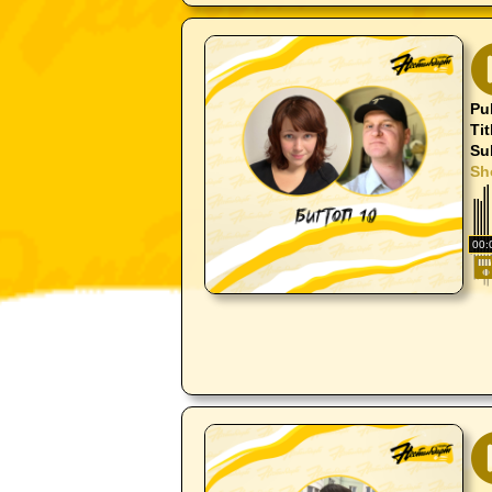
Pu
Tit
Su
Sh
00: