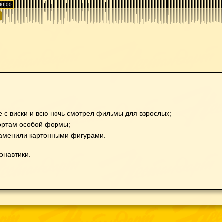
00:00
 с виски и всю ночь смотрел фильмы для взрослых;
тортам особой формы;
заменили картонными фигурами.
онавтики.