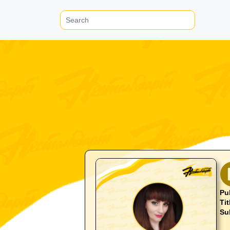
Pu
Tit
Su