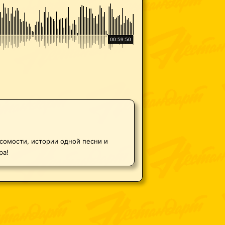
00:59:50
есомости, истории одной песни и
ра!